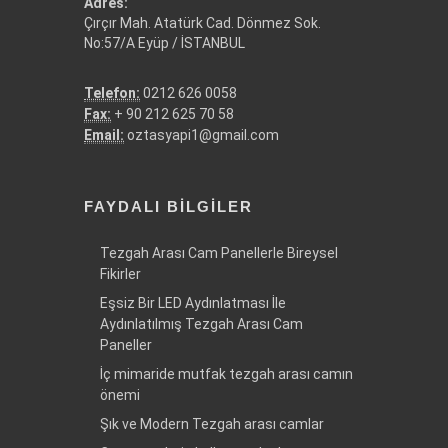
Adres:
Çırçır Mah. Atatürk Cad. Dönmez Sok.
No:57/A Eyüp / İSTANBUL
Telefon:
0212 626 0058
Fax:
+ 90 212 625 70 58
Email:
oztasyapi1@gmail.com
FAYDALI BILGILER
Tezgah Arası Cam Panellerle Bireysel
Fikirler
Eşsiz Bir LED Aydınlatması İle
Aydınlatılmış Tezgah Arası Cam
Paneller
İç mimaride mutfak tezgah arası camın
önemi
Şık ve Modern Tezgah arası camlar