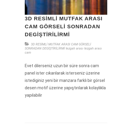
3D RESİMLİ MUTFAK ARASI
CAM GÖRSELİ SONRADAN
DEGİŞTİRİLİRMİ
3D RESİMLİ MUTFAK ARASI CAM
GÖRSELİ
SONRADAN DEGİŞTİRİLİRMİ
tezgah arası
tezgah arası
cam
Evet dilerseniz uzun bir süre sonra cam
panel ister cıkarılarak isterseniz üzerine
istediginiz yeni bir manzara farklı bir görsel
desen motif üzerine yapıştırılarak kolaylıkla
yapılabilir